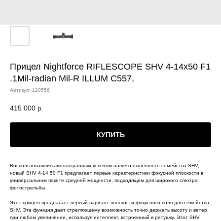
Прицел Nightforce RIFLESCOPE SHV 4-14x50 F1
.1Mil-radian Mil-R ILLUM C557,
Артикул:
120556
415 000
р.
КУПИТЬ
Воспользовавшись многогранным успехом нашего нынешнего семейства SHV,
новый SHV 4-14 50 F1 предлагает первые характеристики фокусной плоскости в
универсальном пакете средней мощности, подходящем для широкого спектра
фотострельбы.
Этот прицел предлагает первый вариант плоскости фокусного поля для семейства
SHV. Эта функция дает стреляющему возможность точно держать высоту и ветер
при любом увеличении, используя интеллект, встроенный в ретушку. Этот SHV