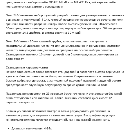
предлагается с выбором retile MOAR, MIL-R или MIL-XT. Каждый вариант retile
поставляется стандартно с освещением.
Этот SHV включает набор функций, разработанных для универсальности, начиная
с диапазона увеличений 4-14x, который предлагает превосходное сочетание поля
зрения и мощности разрешения при более высоком увеличении. Объективная
50mm предлагает отличную световую передачу в любое время дня. Общая длина
составляет 14,8 дюймов, и оптика весит на 30 унций.
Этот SHV имеет 30-мм главный трубка, которая позволяет настраивать
максимальный диапазон 90 минут или 26 милрадианов, и регулировки являются
четверть минуты угла или десятой милрадиана на основе выбора решетки.
Стандартным является 10 минут угловой или 5 миллирадиасов регулировки за
один оборот.
Стандартные характеристики
Ночная сила ZeroSet также является стандартной и позволяет быстро вернуться на
нуль в любом состоянии от любого расстояния. Открытая высота позволяет
быстро добраться до места, а заглушенный надувной надувной надувной режим
предотвращает случайную регулировку во время движения или на поле.
Параллель регулируется от 25 ярдов до бесконечности, и это делается без какой-
либо отступления или колебаний. Также, внешний световой диск имеет 12
параметров яркости.
Кольцо усилителя позволяет быстро и точно регулировать увеличение, а
зажимное рычаг для заправки - в качестве аксессуара. Быстрофокусирующая
конструкция окулира является стандартной, как и на каждой модели SHV.
Диапазон увеличения: 4-14x