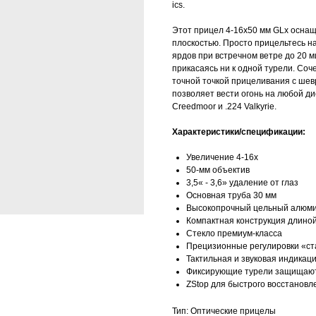
ics.
Этот прицел 4-16x50 мм GLx оснащ
плоскостью. Просто прицельтесь на
ярдов при встречном ветре до 20 м
прикасаясь ни к одной турели. Со
точной точкой прицеливания с шев
позволяет вести огонь на любой д
Creedmoor и .224 Valkyrie.
Характеристики/спецификации:
Увеличение 4-16x
50-мм объектив
3,5« - 3,6» удаление от глаз
Основная труба 30 мм
Высокопрочный цельный алюми
Компактная конструкция длиной 
Стекло премиум-класса
Прецизионные регулировки «ст
Тактильная и звуковая индикац
Фиксирующие турели защищают
ZStop для быстрого восстановл
Тип: Оптические прицелы