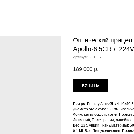
Оптический прицел 
Apollo-6.5CR / .224
Артикул:
610116
189 000
р.
КУПИТЬ
Прицел Primary Arms GLx 4-16x50 FF
Диаметр объектива: 50 мм, Увеличени
Фокусная плоскость сетки: Первая ф
Литиевый, Поле зрения, линейное: 6
Вес: 23.5 унции, Ткань/материал: 6
0.1 Mil Rad, Тип увеличения: Перем