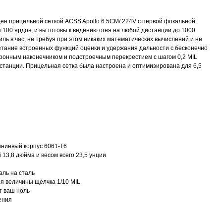
ен прицельной сеткой ACSS Apollo 6.5CM/.224V с первой фокальной
 100 ярдов, и вы готовы к ведению огня на любой дистанции до 1000
иль в час, не требуя при этом никаких математических вычислений и не
четание встроенных функций оценки и удержания дальности с бесконечно
ронным наконечником и подстроечным перекрестием с шагом 0,2 MIL
истанции. Прицельная сетка была настроена и оптимизирована для 6,5
ниевый корпус 6061-T6
13,8 дюйма и весом всего 23,5 унции
аль на сталь
ия величины щелчка 1/10 MIL
 ваш ноль
ения