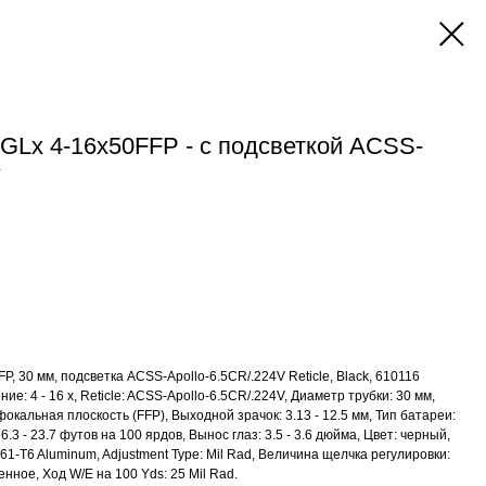
GLx 4-16x50FFP - с подсветкой ACSS-
V
P, 30 мм, подсветка ACSS-Apollo-6.5CR/.224V Reticle, Black, 610116
е: 4 - 16 x, Reticle: ACSS-Apollo-6.5CR/.224V, Диаметр трубки: 30 мм,
окальная плоскость (FFP), Выходной зрачок: 3.13 - 12.5 мм, Тип батареи:
.3 - 23.7 футов на 100 ярдов, Вынос глаз: 3.5 - 3.6 дюйма, Цвет: черный,
061-T6 Aluminum, Adjustment Type: Mil Rad, Величина щелчка регулировки:
енное, Ход W/E на 100 Yds: 25 Mil Rad.