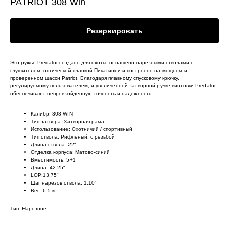
PATRIOT 308 Win
Резервировать
Это ружье Predator создано для охоты, оснащено нарезными стволами с
глушителем, оптической планкой Пикатинни и построено на мощном и
проверенном шасси Patriot. Благодаря плавному спусковому крючку,
регулируемому пользователем, и увеличенной затворной ручке винтовки Predator
обеспечивают непревзойденную точность и надежность.
Калибр: 308 WIN
Тип затвора: Затворная рама
Использование: Охотничий / спортивный
Тип ствола: Рифленый, с резьбой
Длина ствола: 22"
Отделка корпуса: Матово-синий
Вместимость: 5+1
Длина: 42.25"
LOP:13.75"
Шаг нарезов ствола: 1:10"
Вес: 6,5 кг
Тип: Нарезное