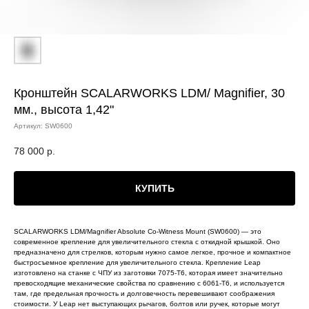
Кронштейн SCALARWORKS LDM/ Magnifier, 30
мм., высота 1,42"
Артикул:
SW0600
78 000
р.
КУПИТЬ
SCALARWORKS LDM/Magnifier Absolute Co-Witness Mount (SW0600) — это
современное крепление для увеличительного стекла с откидной крышкой. Оно
предназначено для стрелков, которым нужно самое легкое, прочное и компактное
быстросъемное крепление для увеличительного стекла. Крепление Leap
изготовлено на станке с ЧПУ из заготовки 7075-T6, которая имеет значительно
превосходящие механические свойства по сравнению с 6061-T6, и используется
там, где предельная прочность и долговечность перевешивают соображения
стоимости. У Leap нет выступающих рычагов, болтов или ручек, которые могут