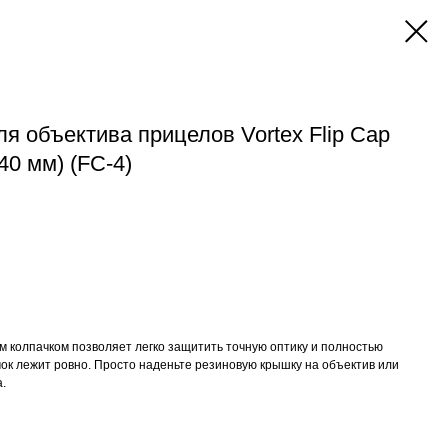
я объектива прицелов Vortex Flip Cap
40 мм) (FC-4)
м колпачком позволяет легко защитить точную оптику и полностью
чок лежит ровно. Просто наденьте резиновую крышку на объектив или
.