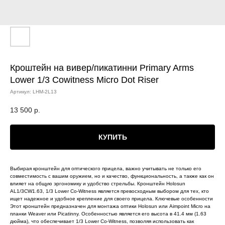
Кроштейн на вивер/пикатинни Primary Arms
Lower 1/3 Cowitness Micro Dot Riser
Артикул:
LHM-2L13
13 500
р.
КУПИТЬ
Выбирая кронштейн для оптического прицела, важно учитывать не только его
совместимость с вашим оружием, но и качество, функциональность, а также как он
влияет на общую эргономику и удобство стрельбы. Кронштейн Holosun
AL1/3CW1.63, 1/3 Lower Co-Witness является превосходным выбором для тех, кто
ищет надежное и удобное крепление для своего прицела. Ключевые особенности
Этот кронштейн предназначен для монтажа оптики Holosun или Aimpoint Micro на
планки Weaver или Picatinny. Особенностью является его высота в 41.4 мм (1.63
дюйма), что обеспечивает 1/3 Lower Co-Witness, позволяя использовать как