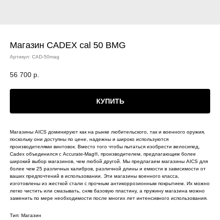
Магазин CADEX cal 50 BMG
Артикул:
CAD-50mag
56 700
р.
КУПИТЬ
Магазины AICS доминируют как на рынке любительского, так и военного оружия,
поскольку они доступны по цене, надежны и широко используются
производителями винтовок. Вместо того чтобы пытаться изобрести велосипед,
Cadex объединился с Accurate-Mag®, производителем, предлагающим более
широкий выбор магазинов, чем любой другой. Мы предлагаем магазины AICS для
более чем 25 различных калибров, различной длины и емкости в зависимости от
ваших предпочтений в использовании. Эти магазины военного класса,
изготовлены из жесткой стали с прочным антикоррозионным покрытием. Их можно
легко чистить или смазывать, сняв базовую пластину, а пружину магазина можно
заменить по мере необходимости после многих лет интенсивного использования.
Тип: Магазин