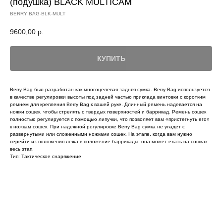
(подушка) BLACK MULTICAM
BERRY BAG-BLK-MULT
9600,00
р.
КУПИТЬ
Berry Bag был разработан как многоцелевая задняя сумка. Berry Bag используется
в качестве регулировки высоты под задней частью приклада винтовки с коротким
ремнем для крепления Berry Bag к вашей руке. Длинный ремень надевается на
ножки сошек, чтобы стрелять с твердых поверхностей и баррикад. Ремень сошек
полностью регулируется с помощью липучки, что позволяет вам «пристегнуть его»
к ножкам сошек. При надежной регулировке Berry Bag сумка не упадет с
развернутыми или сложенными ножками сошек. На этапе, когда вам нужно
перейти из положения лежа в положение баррикады, она может ехать на сошках
весь этап.
Тип: Тактическое снаряжение