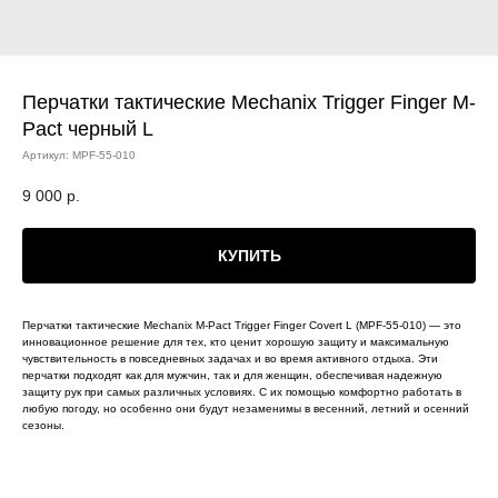
Перчатки тактические Mechanix Trigger Finger M-
Pact черный L
Артикул:
MPF-55-010
9 000
р.
КУПИТЬ
Перчатки тактические Mechanix M-Pact Trigger Finger Covert L (MPF-55-010) — это
инновационное решение для тех, кто ценит хорошую защиту и максимальную
чувствительность в повседневных задачах и во время активного отдыха. Эти
перчатки подходят как для мужчин, так и для женщин, обеспечивая надежную
защиту рук при самых различных условиях. С их помощью комфортно работать в
любую погоду, но особенно они будут незаменимы в весенний, летний и осенний
сезоны.