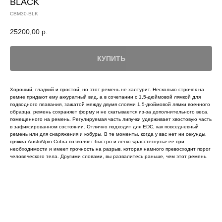
BLACK
CBM30-BLK
25200,00
р.
КУПИТЬ
Хороший, гладкий и простой, но этот ремень не халтурит. Несколько строчек на
ремне придают ему аккуратный вид, а в сочетании с 1,5-дюймовой лямкой для
подводного плавания, зажатой между двумя слоями 1,5-дюймовой лямки военного
образца, ремень сохраняет форму и не скатывается из-за дополнительного веса,
помещенного на ремень. Регулируемая часть липучки удерживает хвостовую часть
в зафиксированном состоянии. Отлично подходит для EDC, как повседневный
ремень или для снаряжения и кобуры. В те моменты, когда у вас нет ни секунды,
пряжка AustriAlpin Cobra позволяет быстро и легко «расстегнуть» ее при
необходимости и имеет прочность на разрыв, которая намного превосходит порог
человеческого тела. Другими словами, вы развалитесь раньше, чем этот ремень.