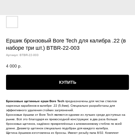
Ершик бронзовый Bore Tech для калибра .22 (в
наборе три шт.) BTBR-22-003
Артикул:
BTBR-22-003
4 000
р.
КУПИТЬ
Бронзовые щетинные ерши Bore Tech
предназначены для чистки стволов
нарезных карабинов в калибре .22 (5,6мм). Специально разработаны для
эффективного удаления стойких загрязнений.
Бронзовые ёршики от Bore Tech являются одними из лучших среди доступных на
рынке. Всё это благодаря их превосходной конструкции: в два раза больше
бронзовых щетинок, надёжно прикреплённых к алюминиевому стеблю по всей
длине. Диаметр щетинок специально подобран для каждого калибра.
Щетина ёршиков изготовлена из бронзы. Имеют резьбу папа 8/32. Комплект