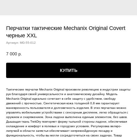
Перчатки тактические Mechanix Original Covert
черные XXL
Артикул:
MG-55-012
7 000
р.
КУПИТЬ
Тактические перчатки Mechanix Original произвели революцию в индустрии защиты
рук благодаря своей универсальности и анатомическому дизайну. Модель
Mechanix Original идеально сочетает в себе защиту с удобством, свободу
движений с прочностью. Синтетическая кожа толщиной 0,8 мм гарантирует
маневренность пользователя и долговечность изделия. В этих перчатках можно
управлять мобильными устройствами с сенсорным дисплеем, легко обращаться с
оружием и снаряжением. Зона ладони выполнена единым элементом, без швов.
Дышащая ткань TrekDry повторяет форму тыльной стороны ладони, обеспечивая
охлаждение и комфорт в полевых и городских условиях. Регулировка велкро-
липучкой в области запястья обеспечивает непревзойденную посадку и
функциональность, чтобы вы могли сосредоточиться на своих задачах. Товар