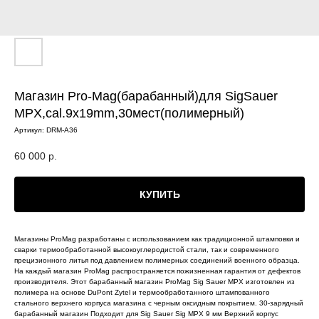
Магазин Pro-Mag(барабанный)для SigSauer
MPX,cal.9x19mm,30мест(полимерный)
Артикул:
DRM-A36
60 000
р.
КУПИТЬ
Магазины ProMag разработаны с использованием как традиционной штамповки и
сварки термообработанной высокоуглеродистой стали, так и современного
прецизионного литья под давлением полимерных соединений военного образца.
На каждый магазин ProMag распространяется пожизненная гарантия от дефектов
производителя. Этот барабанный магазин ProMag Sig Sauer MPX изготовлен из
полимера на основе DuPont Zytel и термообработанного штампованного
стального верхнего корпуса магазина с черным оксидным покрытием. 30-зарядный
барабанный магазин Подходит для Sig Sauer Sig MPX 9 мм Верхний корпус