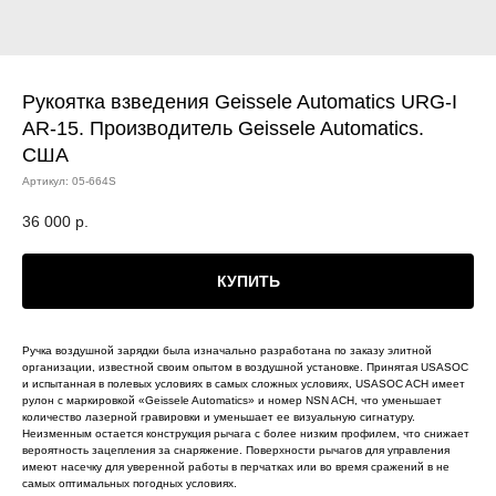
Рукоятка взведения Geissele Automatics URG-I
AR-15. Производитель Geissele Automatics.
США
Артикул:
05-664S
36 000
р.
КУПИТЬ
Ручка воздушной зарядки была изначально разработана по заказу элитной
организации, известной своим опытом в воздушной установке. Принятая USASOC
и испытанная в полевых условиях в самых сложных условиях, USASOC ACH имеет
рулон с маркировкой «Geissele Automatics» и номер NSN ACH, что уменьшает
количество лазерной гравировки и уменьшает ее визуальную сигнатуру.
Неизменным остается конструкция рычага с более низким профилем, что снижает
вероятность зацепления за снаряжение. Поверхности рычагов для управления
имеют насечку для уверенной работы в перчатках или во время сражений в не
самых оптимальных погодных условиях.