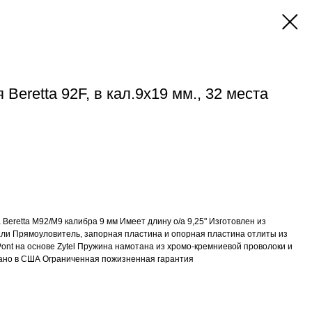
Beretta 92F, в кал.9х19 мм., 32 места
 Beretta M92/M9 калибра 9 мм Имеет длину o/a 9,25" Изготовлен из
ли Прямоуловитель, запорная пластина и опорная пластина отлиты из
nt на основе Zytel Пружина намотана из хромо-кремниевой проволоки и
лано в США Ограниченная пожизненная гарантия