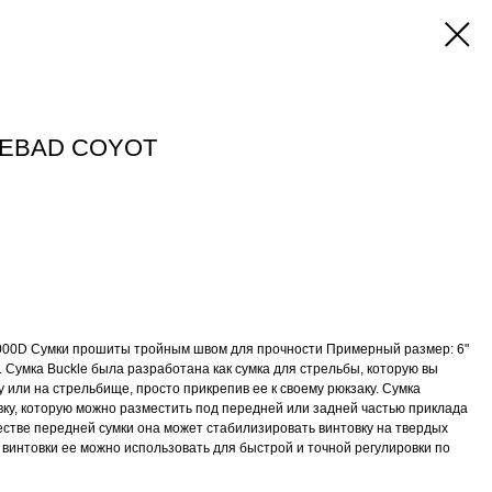
IEBAD COYOT
1000D Сумки прошиты тройным швом для прочности Примерный размер: 6"
й. Сумка Buckle была разработана как сумка для стрельбы, которую вы
у или на стрельбище, просто прикрепив ее к своему рюкзаку. Сумка
вку, которую можно разместить под передней или задней частью приклада
естве передней сумки она может стабилизировать винтовку на твердых
 винтовки ее можно использовать для быстрой и точной регулировки по