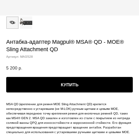
Антабка-адаптер Magpul® MSA® QD - MOE®
Sling Attachment QD
Артикул:
MAG528
5 200
р.
КУПИТЬ
MSA QD (крепление для ремня MOE Sling Attachment QD) крепится
непосредственно к устаревшим (не M-LOK) ручным щиткам и цевьям MOE,
обеспечивая переднюю точку крепления ремня для кнопочных ремней QD, таких
как MS4® GEN 2. MSA QD закален и изготовлен из стали с покрытием из нитрида
соляной ванны QPQ для износостойкости и коррозионной стойкости. Его функция
предотвращения вращения предотвращает вращение антабок. Разработан
специально для использования с устаревшими ручными щитками и цевьями MOE.