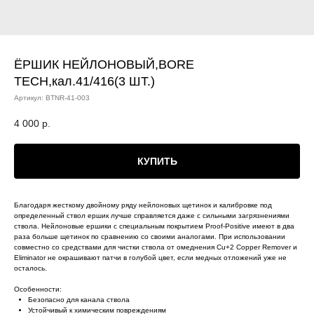
ЁРШИК НЕЙЛОНОВЫЙ,BORE
TECH,кал.41/416(3 ШТ.)
Артикул:
BTNR-41-003
4 000
р.
КУПИТЬ
Благодаря жесткому двойному ряду нейлоновых щетинок и калибровке под
определенный ствол ершик лучше справляется даже с сильными загрязнениями
ствола. Нейлоновые ершики с специальным покрытием Proof-Positive имеют в два
раза больше щетинок по сравнению со своими аналогами. При использовании
совместно со средствами для чистки ствола от омеднения Cu+2 Copper Remover и
Eliminator не окрашивают патчи в голубой цвет, если медных отложений уже не
осталось.
Особенности:
Безопасно для канала ствола
Устойчивый к химическим повреждениям