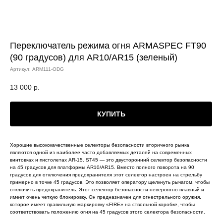
Переключатель режима огня ARMASPEC FT90
(90 градусов) для AR10/AR15 (зеленый)
Артикул:
ARM111-ODG
13 000
р.
КУПИТЬ
Хорошие высококачественные селекторы безопасности вторичного рынка
являются одной из наиболее часто добавляемых деталей на современных
винтовках и пистолетах AR-15. ST45 — это двусторонний селектор безопасности
на 45 градусов для платформы AR10/AR15. Вместо полного поворота на 90
градусов для отключения предохранителя этот селектор настроен на стрельбу
примерно в точке 45 градусов. Это позволяет оператору щелкнуть рычагом, чтобы
отключить предохранитель. Этот селектор безопасности невероятно плавный и
имеет очень четкую блокировку. Он предназначен для огнестрельного оружия,
которое имеет правильную маркировку «FIRE» на ствольной коробке, чтобы
соответствовать положению огня на 45 градусов этого селектора безопасности.