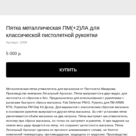
Пятка металлическая ПМ(+2)ЛА для
классической пистолетной рукоятки
Артикул:
1008
5 000
р.
КУПИТЬ
Металлическая пятка-утяжелитель для магазинов от Пистолета Макарова.
Производство компании Легальный Арсенал. Пятка выпускается в двух видах, для
пистолета со сбросом и без. Предназначена для использования с рукоятками с
рычагами быстрого сброса магазина: Fab Defense PM-G, Рукоять для ПМ ARMS
RTG, Рукоятка PM Grip Kit Дозор. Для вариантов с классическим сбросом магазина
в основании рукоятки выпускается другая пятка магазина. За счёт установки пятки
увеличивается объём магазина на два патрона. Пятка выступает как утяжелитель,
поэтому при сбросе магазина, он точно не застрянет в рукоятке. А при падении на
землю весь удар придется на пятку, что сохранит целостность магазина. Пятка
Легальный Арсенал сделана из прочного алюминиевого сплава, не боится
изменений температуры, противоударная, защищена от коррозии. Производство: