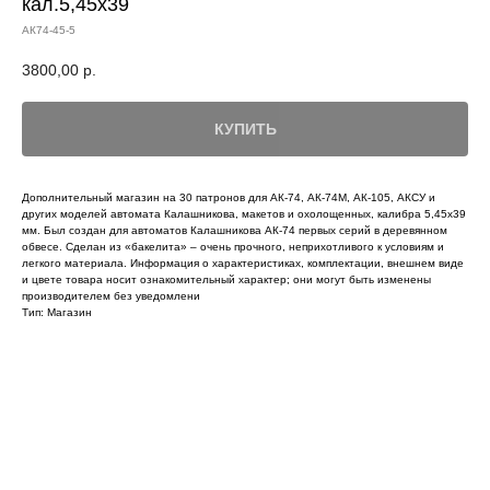
кал.5,45х39
АК74-45-5
3800,00
р.
КУПИТЬ
Дополнительный магазин на 30 патронов для АК-74, АК-74М, АК-105, АКСУ и
других моделей автомата Калашникова, макетов и охолощенных, калибра 5,45х39
мм. Был создан для автоматов Калашникова АК-74 первых серий в деревянном
обвесе. Сделан из «бакелита» – очень прочного, неприхотливого к условиям и
легкого материала. Информация о характеристиках, комплектации, внешнем виде
и цвете товара носит ознакомительный характер; они могут быть изменены
производителем без уведомлени
Тип: Магазин