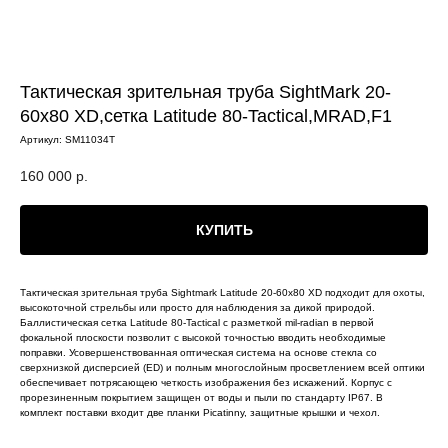
Тактическая зрительная труба SightMark 20-
60х80 XD,сетка Latitude 80-Tactical,MRAD,F1
Артикул:
SM11034T
160 000
р.
КУПИТЬ
Тактическая зрительная труба Sightmark Latitude 20-60x80 XD подходит для охоты,
высокоточной стрельбы или просто для наблюдения за дикой природой.
Баллистическая сетка Latitude 80-Tactical с разметкой mil-radian в первой
фокальной плоскости позволит c высокой точностью вводить необходимые
поправки. Усовершенствованная оптическая система на основе стекла со
сверхнизкой дисперсией (ED) и полным многослойным просветлением всей оптики
обеспечивает потрясающею четкость изображения без искажений. Корпус с
прорезиненным покрытием защищен от воды и пыли по стандарту IP67. В
комплект поставки входит две планки Picatinny, защитные крышки и чехол.