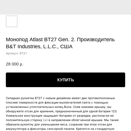
Монопод Atlast BT27 Gen. 2. Производитель
B&T Industries, L.L.C., США
Артикул:
BT27
28 000
р.
КУПИТЬ
Складная рукоятка BT27 с новым дизайном имеет две противоположные
плоские поверхности для фиксации выключателей света с помощью
установленных уплотнительных колец Buna. Сняв нижнюю крышку, вы
обнаружите отсек для хранения, предназначенный для одной батареи 123.
Уникальная конструкция защищает батарею от разрядки, располагая ее
положительную сторону (+) в направлении облегченной крышки. Мы также
обрезали рукоятку для уменьшения веса, сохранив при этом отсек для
аккумулятора и фиксаторы сенсорной панели. Крепится на стандартную