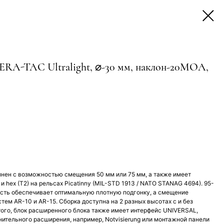
ERA-TAC Ultralight, ⌀-30 мм, наклон-20MOA,
нен с возможностью смещения 50 мм или 75 мм, а также имеет
 и hex (T2) на рельсах Picatinny (MIL-STD 1913 / NATO STANAG 4694). 95-
сть обеспечивает оптимальную плотную подгонку, а смещение
тем AR-10 и AR-15. Сборка доступна на 2 разных высотах с и без
того, блок расширенного блока также имеет интерфейс UNIVERSAL,
нительного расширения, например, Notvisierung или монтажной панели