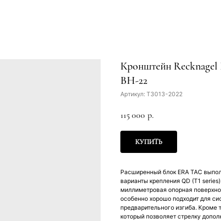
Кронштейн Recknagel 
ВН-22
Артикул:
T3013-2022
115 000
р.
КУПИТЬ
Расширенный блок ERA TAC выпол
варианты крепления QD (T1 series)
миллиметровая опорная поверхно
особенно хорошо подходит для сис
предварительного изгиба. Кроме 
который позволяет стрелку допол