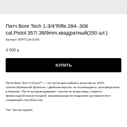
Патч Bore Tech 1-3/4"Rifle.284-.308
cal.Pistol.357/.38/9mm,квадратный(250 шт.)
Артикул:
BTPT-134-S250
4 000
р.
КУПИТЬ
Патчи Bore Tech X-Count™ — это патчи высочайшего качества из 100%
хлопчатобумажной фланели с двойным ворсом, не осыпающиеся, произведенные
в Америке. Патчи которым доверяют стрелки по всему миру, славятся
превосходной консистенцией, максимальным поглощением растворителя и
очищающей способностью.
Тип: Чистка оружия