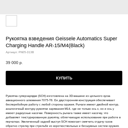
Рукоятка взведения Geissele Automatics Super
Charging Handle AR-15/M4(Black)
Артикул:
PN05-313B
39 000
р.
КУПИТЬ
Рукоятка суперзарядки (SCH) изготовлена ​​на 3D-машине из цельного куска
авиационного алюминия 7075-T6. Ее двусторонняя конструкция обеспечивает
бесперебойную работу с любой стороны оружия. Рычаги имеют двойной контур,
аналогичный контуру рукоятки заряжания M14, где не только ось x, но и ось y
имеют радиусные насечки. Поверхность рычага также имеет насечку, что
добавляет текстурированную рукоятку, облегчающую использование при работе в
перчатках. Увеличенный задний выступ SCH помогает смягчить отдачу газов
обратно стрелку при стрельбе из короткоствольных и бесшумных систем оружия.