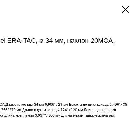
el ERA-TAC, ⌀-34 мм, наклон-20MOA,
А Диаметр кольца 34 мм 0,906" / 23 мм Высота до низа кольца 1,496" / 38
756" / 70 мм Длина внутри колец 4,724" / 120 мм Длина до внешней
ая длина крепления 3,937" / 100 мм Длина между гайками/рычагами