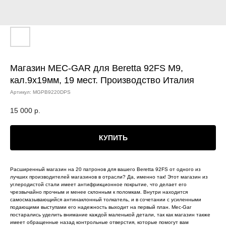
Магазин MEC-GAR для Beretta 92FS М9,
кал.9х19мм, 19 мест. Производство Италия
Артикул:
MGPB9220DPS
15 000
р.
КУПИТЬ
Расширенный магазин на 20 патронов для вашего Beretta 92FS от одного из
лучших производителей магазинов в отрасли? Да, именно так! Этот магазин из
углеродистой стали имеет антифрикционное покрытие, что делает его
чрезвычайно прочным и менее склонным к поломкам. Внутри находится
самосмазывающийся антинаклонный толкатель, и в сочетании с усиленными
подающими выступами его надежность выходит на первый план. Mec-Gar
постарались уделить внимание каждой маленькой детали, так как магазин также
имеет обращенные назад контрольные отверстия, которые помогут вам