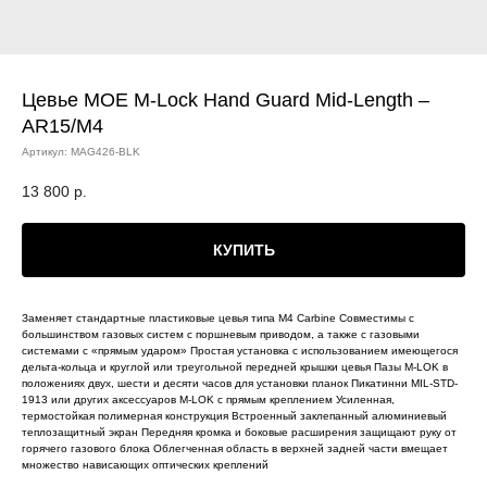
Цевье MOE M-Lock Hand Guard Mid-Length –
AR15/M4
Артикул:
MAG426-BLK
13 800
р.
КУПИТЬ
Заменяет стандартные пластиковые цевья типа M4 Carbine Совместимы с
большинством газовых систем с поршневым приводом, а также с газовыми
системами с «прямым ударом» Простая установка с использованием имеющегося
дельта-кольца и круглой или треугольной передней крышки цевья Пазы M-LOK в
положениях двух, шести и десяти часов для установки планок Пикатинни MIL-STD-
1913 или других аксессуаров M-LOK с прямым креплением Усиленная,
термостойкая полимерная конструкция Встроенный заклепанный алюминиевый
теплозащитный экран Передняя кромка и боковые расширения защищают руку от
горячего газового блока Облегченная область в верхней задней части вмещает
множество нависающих оптических креплений