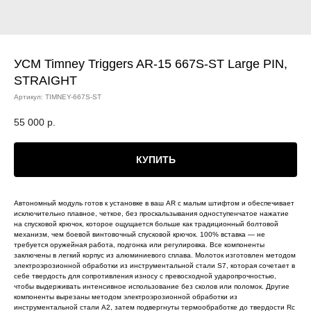
УСМ Timney Triggers AR-15 667S-ST Large PIN,
STRAIGHT
Артикул:
TIMNEY-667S-ST
55 000
р.
КУПИТЬ
Автономный модуль готов к установке в ваш AR с малым штифтом и обеспечивает
исключительно плавное, четкое, без проскальзывания одноступенчатое нажатие
на спусковой крючок, которое ощущается больше как традиционный болтовой
механизм, чем боевой винтовочный спусковой крючок. 100% вставка — не
требуется оружейная работа, подгонка или регулировка. Все компоненты
заключены в легкий корпус из алюминиевого сплава. Молоток изготовлен методом
электроэрозионной обработки из инструментальной стали S7, которая сочетает в
себе твердость для сопротивления износу с превосходной ударопрочностью,
чтобы выдерживать интенсивное использование без сколов или поломок. Другие
компоненты вырезаны методом электроэрозионной обработки из
инструментальной стали A2, затем подвергнуты термообработке до твердости Rc