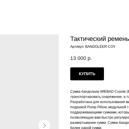
Тактический ремен
Артикул:
BANDOLEER-COY
13 000
р.
КУПИТЬ
Сумка-бандольер WIEBAD Coyote (B
транспортировать снаряжение, а т
Разработана для использования вм
подушкой Pump Pillow, модульной 
поддерживающими сумками, которые
позволяющую вам быстро регулиров
развертывании сумки. Сумка-бандол
более одной сумки.