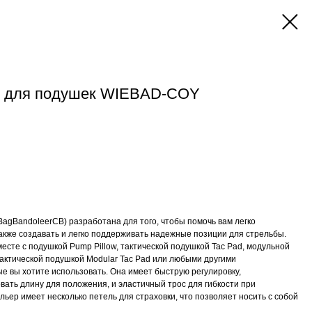
ь для подушек WIEBAD-COY
agBandoleerCB) разработана для того, чтобы помочь вам легко
акже создавать и легко поддерживать надежные позиции для стрельбы.
есте с подушкой Pump Pillow, тактической подушкой Tac Pad, модульной
тактической подушкой Modular Tac Pad или любыми другими
 вы хотите использовать. Она имеет быструю регулировку,
ать длину для положения, и эластичный трос для гибкости при
ьер имеет несколько петель для страховки, что позволяет носить с собой