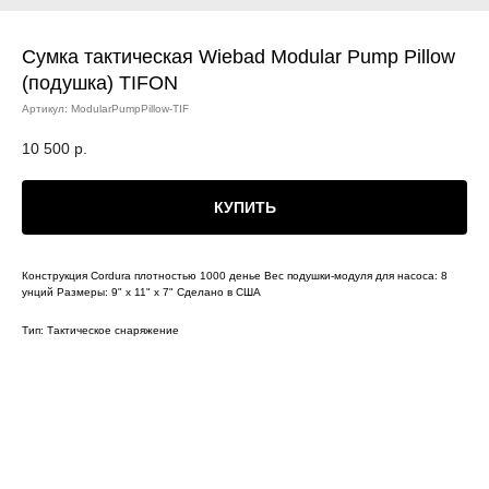
Сумка тактическая Wiebad Modular Pump Pillow
(подушка) TIFON
Артикул:
ModularPumpPillow-TIF
10 500
р.
КУПИТЬ
Конструкция Cordura плотностью 1000 денье Вес подушки-модуля для насоса: 8
унций Размеры: 9" x 11" x 7" Сделано в США
Тип: Тактическое снаряжение