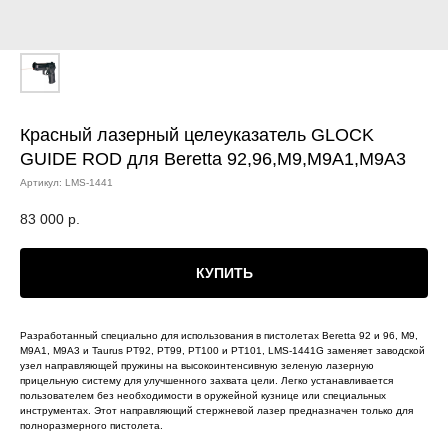
Красный лазерный целеуказатель GLOCK
GUIDE ROD для Beretta 92,96,M9,M9A1,M9A3
Артикул:
LMS-1441
83 000
р.
КУПИТЬ
Разработанный специально для использования в пистолетах Beretta 92 и 96, M9,
M9A1, M9A3 и Taurus PT92, PT99, PT100 и PT101, LMS-1441G заменяет заводской
узел направляющей пружины на высокоинтенсивную зеленую лазерную
прицельную систему для улучшенного захвата цели. Легко устанавливается
пользователем без необходимости в оружейной кузнице или специальных
инструментах. Этот направляющий стержневой лазер предназначен только для
полноразмерного пистолета.