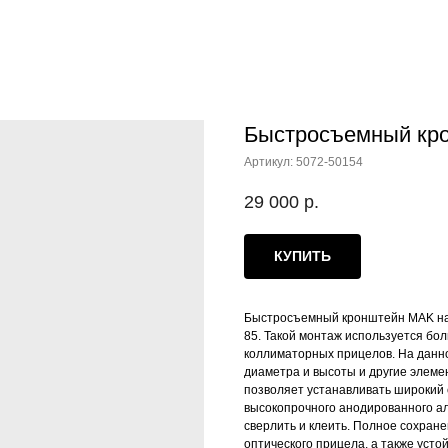
Быстросъемный кро
Артикул:
5072-50154
29 000
р.
КУПИТЬ
Быстросъемный кронштейн MAK на 
85. Такой монтаж используется бо
коллиматорных прицелов. На данно
диаметра и высоты и другие элеме
позволяет устанавливать широкий 
высокопрочного анодированного ал
сверлить и клеить. Полное сохран
оптического прицела, а также усто