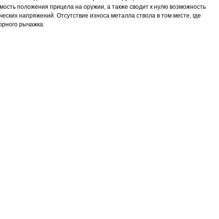
ость положения прицела на оружии, а также сводит к нулю возможность
еских напряжений. Отсутствие износа металла ствола в том месте, где
орного рычажка.