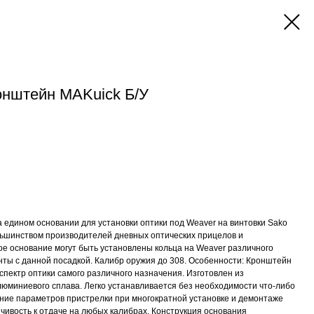
нштейн MAKuick Б/У
едином основании для установки оптики под Weaver на винтовки Sako
льшинством производителей дневных оптических прицелов и
е основание могут быть установлены кольца на Weaver различного
нты c данной посадкой. Калибр оружия до 308. Особенности: Кронштейн
спектр оптики самого различного назначения. Изготовлен из
юминиевого сплава. Легко устанавливается без необходимости что-либо
ение параметров пристрелки при многократной установке и демонтаже
йчивость к отдаче на любых калибрах. Конструкция основания