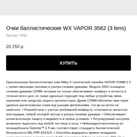
Очки баллистические WX VAPOR 3562 (3 lens)
Артикул:
3562
20 250
р.
КУПИТЬ
Оригинальные баллистические очки Wiley X тактической линейки VAPOR COMM 2.5
с тремя сменными линзами и ультра-тонкими дужками. Модель 3562 оснащена
тонкими дужками COMM, которые не только обеспечивают комфорт и легкость в
течение всего дня, но также идеально подходят под любые устройства связи,
наушники или средства защиты органов слуха. Дужки COMM обеспечат вам такое
удобное расположение очков под ушными креплениями, что вы их почти не
заметите. • Разработаны с учетом требований комфорта, отличаются легкостью
конструкции, гибкой носовой частью и ультра-тонкими дужками. • Обеспечивают
исключительную защиту и видимость в любых условиях. • Регулируемый носоупор
возможно подогнать под любой тип лица и носа. • Небьющиеся монолинзы из
поликарбоната Selenite™ 2.5 мм, соответствуют стандарту баллистической
безопасности MIL-PRF-32432A. • Способны выдержать прямое попадание