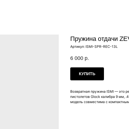
Пружина отдачи ZEV
Артикул:
ISMI-SPR-REC-13L
6 000
р.
КУПИТЬ
Возвратная пружина ISMI — это р
пистолетов Glock калибра 9 мм, .
модель совместима с компактными