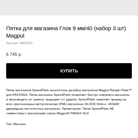
Пятка для магазина Глок 9 мм/40 (набор 3 шт)
Magpul
Артикул:
MAG230
6 745
р.
КУПИТЬ
Пятки магазинов SpeedPlate аналогичны дизайну магазинов Magpul Ranger Plate™
для AR15/M16. Пятка магазина SpeedPlate позволяет быстро извлекать магазины
и производить их замену, защищает от ударов. SpeedPlate заменяет крышку на
всех оригинальных металлических (FML) магазинах GLOCK 9mm и .40S&W
двухрядных пистолетных магазинах. Примечание: Пятки SpeedPlate НЕ
совместимы с магазинами серии Magpul® PMAG® GL9.
Тип: Магазин