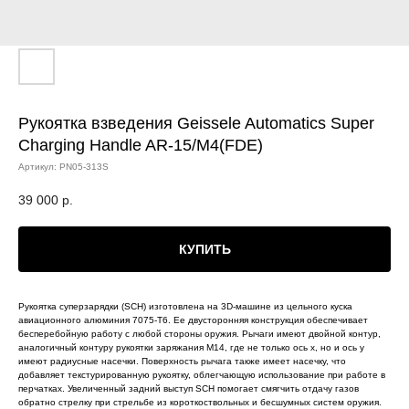
Рукоятка взведения Geissele Automatics Super
Charging Handle AR-15/M4(FDE)
Артикул:
PN05-313S
39 000
р.
КУПИТЬ
Рукоятка суперзарядки (SCH) изготовлена ​​на 3D-машине из цельного куска
авиационного алюминия 7075-T6. Ее двусторонняя конструкция обеспечивает
бесперебойную работу с любой стороны оружия. Рычаги имеют двойной контур,
аналогичный контуру рукоятки заряжания M14, где не только ось x, но и ось y
имеют радиусные насечки. Поверхность рычага также имеет насечку, что
добавляет текстурированную рукоятку, облегчающую использование при работе в
перчатках. Увеличенный задний выступ SCH помогает смягчить отдачу газов
обратно стрелку при стрельбе из короткоствольных и бесшумных систем оружия.